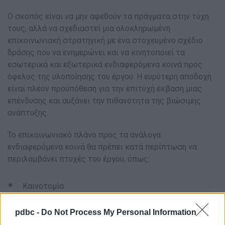
Ο σκοπός είναι να μην αφεθούν τα πράγματα στην τύχη
τους, αλλά να σχεδιαστεί μια ολοκληρωμένη
επικοινωνιακή στρατηγική με ένα στοχευμένο σχέδιο
δράσης που να ενημερώνει και να κινητοποιεί τα
εσωτερικά και εξωτερικά ενδιαφερόμενα κοινά προς
όφελος της υλοποίησης του έργου. Η ευρύτερη αποδοχή
είναι πλέον προϋπόθεση για την επιτυχή έκβαση μιας
επένδυσης και αυξάνει την πιθανότητα της βιώσιμης
ανάπτυξης.
Το επικοινωνιακό πλάνο προς τα ανάλογα
ενδιαφερόμενα κοινά θα πρέπει κατά περίπτωση να
περιλαμβάνει πτυχές του έργου, όπως:
Καινοτομία
Στρατηγική
pdbc -
Do Not Process My Personal Information
Προοπτικές