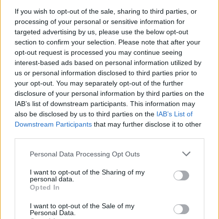
Προστασία περιβάλλοντος
If you wish to opt-out of the sale, sharing to third parties, or
processing of your personal or sensitive information for
Κοινωνικοοικονομικά οφέλη
targeted advertising by us, please use the below opt-out
Σύγχρονο εργασιακό περιβάλλον
section to confirm your selection. Please note that after your
opt-out request is processed you may continue seeing
Οικονομική αξία
interest-based ads based on personal information utilized by
us or personal information disclosed to third parties prior to
Στόχος, η μέγιστη δυνατή ικανοποίηση των προσδοκιών
your opt-out. You may separately opt-out of the further
όλων των κοινωνικών εταίρων, με τρόπο
disclosure of your personal information by third parties on the
εξισορροπητικό, προς όφελος της κοινωνίας και της
IAB’s list of downstream participants. This information may
επιχείρησης σύμφωνα και με την πολιτική βιώσιμης
also be disclosed by us to third parties on the
IAB’s List of
Downstream Participants
that may further disclose it to other
ανάπτυξης της εταιρείας.
third parties.
Personal Data Processing Opt Outs
I want to opt-out of the Sharing of my
Ανάπτυξη Επιχείρησης
personal data.
Opted In
Επιχειρηματικό Σχέδιο Ανάπτυξης
I want to opt-out of the Sale of my
Μάρκετινγκ Σχεδιασμός
Personal Data.