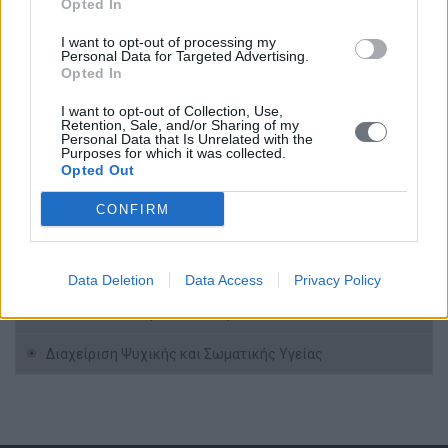
Opted In
Επικοινωνιακός Σχεδιασμός
I want to opt-out of processing my
Personal Data for Targeted Advertising.
Χρηματοδότηση
Opted In
Coaching Προσωπικών Αλλαγών
I want to opt-out of Collection, Use,
Retention, Sale, and/or Sharing of my
Personal Data that Is Unrelated with the
Ηγετική Συμπεριφορά
Purposes for which it was collected.
Opted Out
Δεξιότητες Διοίκησης
CONFIRM
Ηλεκτρονικό Μάρκετινγκ
Δεξιότητες Επικοινωνίας
Data Deletion
Data Access
Privacy Policy
Μέσα Κοινωνικής Δικτύωσης
Διαχείριση Ψυχικής και Σωματικής Υγείας