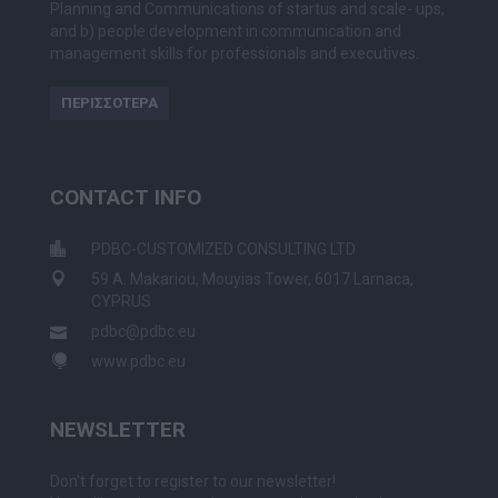
Planning and Communications of startus and scale- ups,
and b) people development in communication and
management skills for professionals and executives.
ΠΕΡΙΣΣΟΤΕΡΑ
CONTACT INFO
PDBC-CUSTOMIZED CONSULTING LTD
59 A. Makariou, Mouyias Tower, 6017 Larnaca,
CYPRUS
pdbc@pdbc.eu
www.pdbc.eu
NEWSLETTER
Don't forget to register to our newsletter!